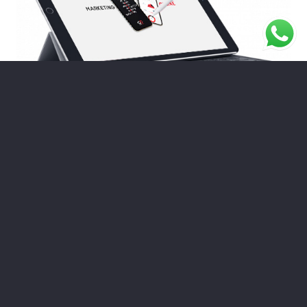
Diseño Web Jerez
MÁS INFORMACIÓN
Diseño Web en Jerez | Cádiz, Páginas Web, Tienda Online | E-
commerce, Landing Pages, Posicionamiento web en Jerez | Cádiz
SEO y SEM, Mantenimiento Web.
Diseño web Jerez | Cádiz
Diseño web en Jerez | Cádiz
Diseño de páginas web en Jerez | Cádiz
Diseño web Jerez |
Cádiz con WordPress
Posicionamiento web Jerez | Cádiz