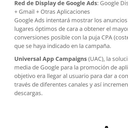
Red de Display de Google Ads
:
Google Di
+
Gmail + Otras Aplicaciones
Google
Ads
intentará mostrar los anuncios 
lugares
óptimos
de cara a obtener el may
conversiones posible con la puja CPA (cost
que se haya indicado en la campaña.
Universal App
Campaigns
(UAC)
,
la
soluc
media de
Google
para la promoción de apl
objetivo e
ra
llegar al usuario para dar a co
través de diferentes
canales
y
así incremen
descargas
.