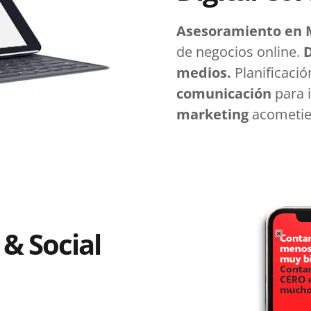
Asesoramiento en M
de negocios online.
D
medios.
Planificació
comunicación
para 
marketing
acometien
 & Social