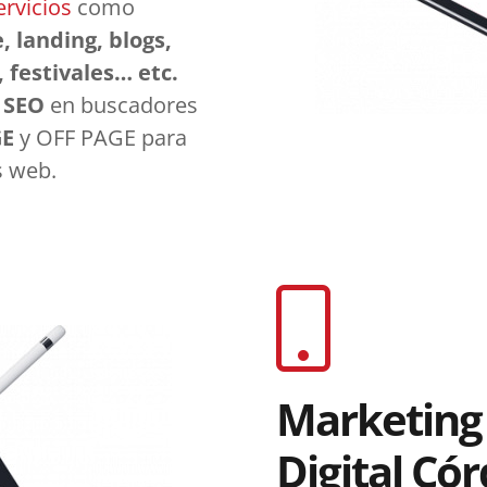
ervicios
como
, landing, blogs,
, festivales… etc.
o
SEO
en buscadores
GE
y OFF PAGE para
s web.
Marketing 
Digital Có