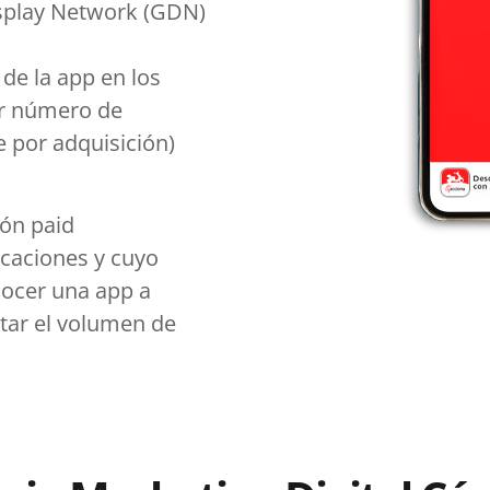
splay Network (GDN)
de la app en los
or número de
e por adquisición)
ión
paid
icaciones y cuyo
nocer una app a
tar el volumen de