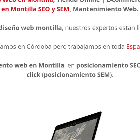
en Montilla SEO y SEM
, Mantenimiento Web.
diseño web montilla
, nuestros expertos están l
tamos en Córdoba pero trabajamos en toda
Esp
ento web en Montilla
, en
posicionamiento SE
click
(
posicionamiento SEM
).
diseño web montilla adaptado a tus necesidades y objetivos de negocio.