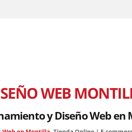
ISEÑO WEB MONTIL
namiento y Diseño Web en 
 Web en Montilla
, Tienda Online | E-commer