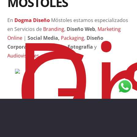
MÓSTOLES
En
Dogma Diseño
Móstoles estamos especializados
en Servicios de
Branding
,
Diseño Web
,
Marketing
Online
|
Social Media,
Packaging
,
Diseño
Corporativo
,
Publicitario
,
Fotografía
y
Audiovisuales
.
Diseño Gráfico & Artes Finales